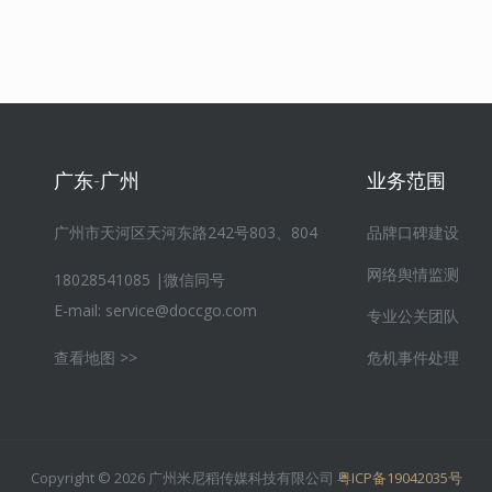
广东-广州
业务范围
广州市天河区天河东路242号803、804
品牌口碑建设
网络舆情监测
18028541085 |微信同号
E-mail:
service@doccgo.com
专业公关团队
查看地图 >>
危机事件处理
Copyright © 2026 广州米尼稻传媒科技有限公司
粤ICP备19042035号