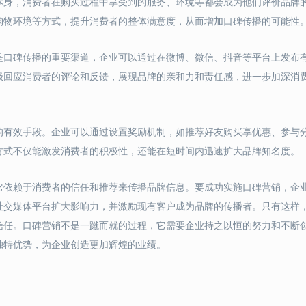
本身，消费者在购买过程中享受到的服务、环境等都会成为他们评价品牌
购物环境等方式，提升消费者的整体满意度，从而增加口碑传播的可能性
是口碑传播的重要渠道，企业可以通过在微博、微信、抖音等平台上发布
极回应消费者的评论和反馈，展现品牌的亲和力和责任感，进一步加深消
的有效手段。企业可以通过设置奖励机制，如推荐好友购买享优惠、参与
方式不仅能激发消费者的积极性，还能在短时间内迅速扩大品牌知名度。
它依赖于消费者的信任和推荐来传播品牌信息。要成功实施口碑营销，企
社交媒体平台扩大影响力，并激励现有客户成为品牌的传播者。只有这样
信任。口碑营销不是一蹴而就的过程，它需要企业持之以恒的努力和不断
独特优势，为企业创造更加辉煌的业绩。