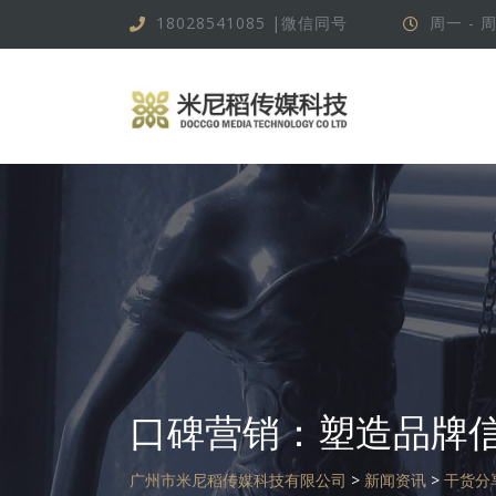
跳
18028541085 |微信同号
周一 - 周
转
到
内
容
口碑营销：塑造品牌
广州市米尼稻传媒科技有限公司
>
新闻资讯
>
干货分