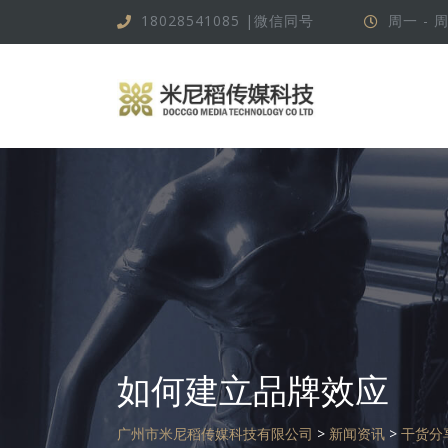
跳
18028541085 |微信同号
周一 - 周
转
到
内
容
如何建立品牌效应
广州市米尼稻传媒科技有限公司
>
新闻资讯
>
干货分