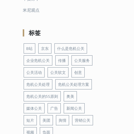
米尼观点
标签
B站
京东
什么是危机公关
企业危机公关
传播
公关服务
公关活动
公关软文
创意
危机公关处理
危机公关处理方案
危机公关的5S原则
奥美
媒体公关
广告
新闻公关
短片
美团
舆情
营销公关
视频
负面