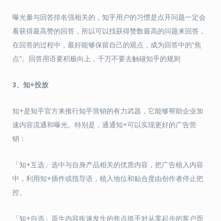
曝光量与回答排名强相关的，知乎用户的习惯是点开问题一定会
看获得最高赞的回答，所以可以找获得赞数最高的问题来回答，
在回答的过程中，最好能够保留自己的观点，成为回答中的“焦
点”。回答用语要积极向上，千万不要去触碰知乎的规则
3、知+投放
知+是知乎官方来推行知乎营销的有力武器，它能够帮助企业加
速内容流通和曝光。特别是，通通知+可以实现更好的广告营
销：
「知+互选」选中与自身产品相关的优质内容，把广告植入内容
中，利用知+插件或指导语，植入地位和贴合度由创作者停止把
控。
「知+自选」原生内容疾速发生的焦点抓手对从零起步的客户而