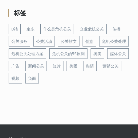
标签
B站
京东
什么是危机公关
企业危机公关
传播
公关服务
公关活动
公关软文
创意
危机公关处理
危机公关处理方案
危机公关的5S原则
奥美
媒体公关
广告
新闻公关
短片
美团
舆情
营销公关
视频
负面