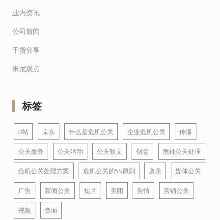
业内资讯
公司新闻
干货分享
米尼观点
标签
B站
京东
什么是危机公关
企业危机公关
传播
公关服务
公关活动
公关软文
创意
危机公关处理
危机公关处理方案
危机公关的5S原则
奥美
媒体公关
广告
新闻公关
短片
美团
舆情
营销公关
视频
负面