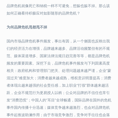
品牌危机就像死亡和纳税一样不可避免，想躲也躲不掉。那么该
如何正确看待积极应对如影随形的品牌危机？
为何品牌危机甩都甩不掉
国内市场品牌危机事件频发，事出有因，从一个侧面也反映出我
们的经济活力在增强，品牌越来越多、品牌活动频繁但有的不规
范、媒体渠道增多、国家法律法规日趋完善等等，都是品牌危机
频发的重要因素。深挖下去，品牌危机事件频发与下列因素高度
相关：政府机构和管理部门把关、处理问题越来越严谨，企业“蒙
混过关”难度加大；消费者越来越成熟，维权意识明显提高；消费
者体现出越来越强的社会责任感，加上职业“打假”群体越来越活
跃，企业不规范行为更易授人以柄；公众对品牌的不信任也常引
发“消费恐慌”；中国人的“耳目”全球畅通，国际品牌在国外的危机
事件国内传播十分迅速；媒体竞争越来越激烈，也会对品牌危机
事件起推波助澜作用；由于市场竞争激烈，竞争对手往往也会落