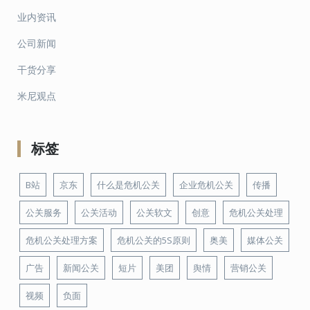
业内资讯
公司新闻
干货分享
米尼观点
标签
B站
京东
什么是危机公关
企业危机公关
传播
公关服务
公关活动
公关软文
创意
危机公关处理
危机公关处理方案
危机公关的5S原则
奥美
媒体公关
广告
新闻公关
短片
美团
舆情
营销公关
视频
负面