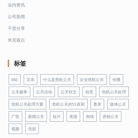
业内资讯
公司新闻
干货分享
米尼观点
标签
B站
京东
什么是危机公关
企业危机公关
传播
公关服务
公关活动
公关软文
创意
危机公关处理
危机公关处理方案
危机公关的5S原则
奥美
媒体公关
广告
新闻公关
短片
美团
舆情
营销公关
视频
负面