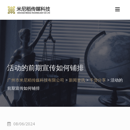
跳
转
到
内
容
活动的前期宣传如何铺排
广州市米尼稻传媒科技有限公司
>
新闻资讯
>
干货分享
>
活动的
前期宣传如何铺排
08/06/2024