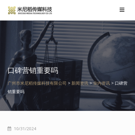
跳
转
到
内
容
口碑营销重要吗
广州市米尼稻传媒科技有限公司
>
新闻资讯
>
业内资讯
>
口碑营
销重要吗
10/31/2024