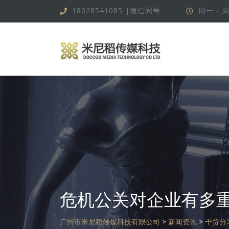
跳
18028541085 |微信同号
周一 - 周
转
到
内
容
危机公关对企业有多
广州市米尼稻传媒科技有限公司
>
新闻资讯
>
干货分