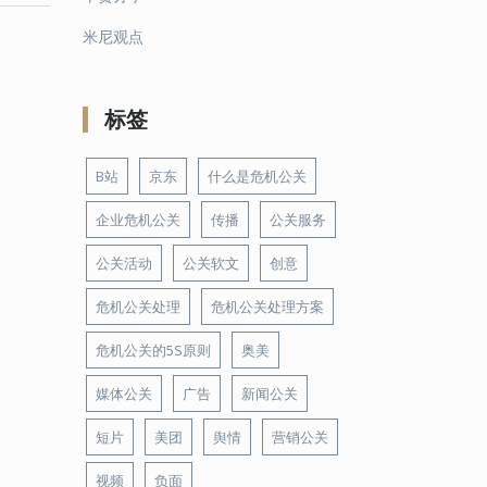
米尼观点
标签
B站
京东
什么是危机公关
企业危机公关
传播
公关服务
公关活动
公关软文
创意
危机公关处理
危机公关处理方案
危机公关的5S原则
奥美
媒体公关
广告
新闻公关
短片
美团
舆情
营销公关
视频
负面