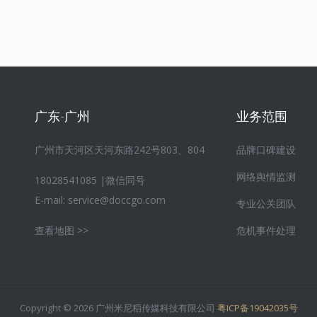
广东-广州
业务范围
广州市天河区天河东路242号803、804
品牌口碑建设
网络舆情监测
18028541085 |微信同号
E-mail:
service@doccgo.com
专业公关团队
查看地图 >>
危机事件处理
Copyright © 2026 广州米尼稻传媒科技有限公司
粤ICP备19042035号