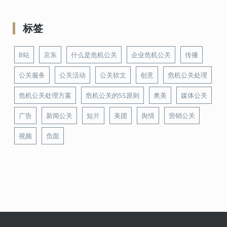
标签
B站
京东
什么是危机公关
企业危机公关
传播
公关服务
公关活动
公关软文
创意
危机公关处理
危机公关处理方案
危机公关的5S原则
奥美
媒体公关
广告
新闻公关
短片
美团
舆情
营销公关
视频
负面