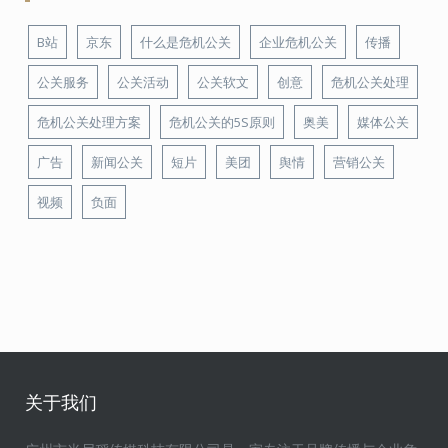
B站
京东
什么是危机公关
企业危机公关
传播
公关服务
公关活动
公关软文
创意
危机公关处理
危机公关处理方案
危机公关的5S原则
奥美
媒体公关
广告
新闻公关
短片
美团
舆情
营销公关
视频
负面
关于我们