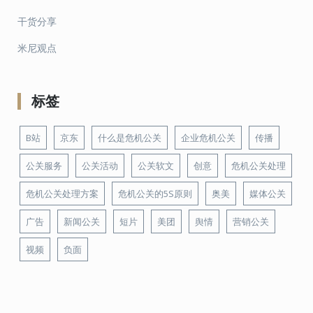
干货分享
米尼观点
标签
B站
京东
什么是危机公关
企业危机公关
传播
公关服务
公关活动
公关软文
创意
危机公关处理
危机公关处理方案
危机公关的5S原则
奥美
媒体公关
广告
新闻公关
短片
美团
舆情
营销公关
视频
负面