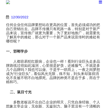
跳
转
到
内
12/30/2022
容
任何企业任何品牌要想站在更高的位置，首先必须成功的把
自己营销出去。品牌不传播只有死路一条，特别是对于新产
品来说，宣传推广就更为重要，为了更好地推广，就需要先
了解其中的难处，那么对于一个新产品来说宣传时的难处有
哪些呢？
一、
邯郸学步
人都容易犯红眼病，企业也一样！看到行业巨头走多品
牌路线过得如此滋润，心里很是妒羡，还难服气，不就是多
几个品牌吗？我也可以做。于是乎一哄而上，一夜之间梦想
成为“行业巨头”，看似风光无限，殊不知，到头来却落得消
化不良被不明不白地撑死。品牌的种类不是在于多，而在于
精和巧。
二、
鼠目寸光
多数老板说不出自己企业的明天，只凭自身经验、个人
想象主宰企业，无创新、无鉴别力。脑子里没有一个清晰的