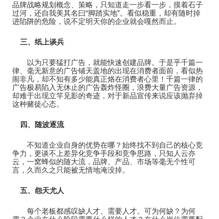
品牌战略规划概念、策略，只知道走一步看一步，摸着石子
过河，还自我美其名曰“脚踏实地”。看似稳重，却有随时掉
进陷阱的危险，说不定明天你的企业就会嘎然而止。
三、
纸上谈兵
以为只要猛打广告，就能快速创建品牌。于是乎千篇一
律、毫无新意的广告铺天盖地的出现在消费者面前，看似热
闹非凡，却不知有多少能真正烙在消费者心里！千篇一律的
广告极易陷入无休止的广告轰炸怪圈，浪费大量广告资源，
却难于出现立竿见影的奇迹，对于新品宣传来说应该抛弃掉
这种赌徒心态。
四、
随波逐流
不知道企业自身的优势在哪？始终找不到自己的核心竞
争力，更谈不上差异化竞争手段和竞争思路，只知人云亦
云，一窝蜂似的随大流，品牌、产品、市场等毫无个性可
言，久而久之只能被无情地淹没掉。
五、
怨天尤人
每个老板都感叹缺人才、需要人才。可为何缺？为何