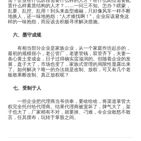
需？企业在什么阶段需要什么样的人才？在什么岗位需要配
置什么样素质结构的人才？……一问三不知。怎办？瞎蒙，
乱要、乱挖、乱用！到头来血型难融，只好像风车一样不断
地换人，还一味地抱怨：“人才难找啊！”，企业应该避免这
样的一味抱怨，而应该去积极寻求解决措施。
六、
墨守成规
有相当部分企业是家族企业，从一个家庭作坊起步的，
最初的规模很小，老公管厂，老婆管钱，双管齐下，夫妻一
条心黄土变成金，日子过得确实蛮滋润的。但随着企业的发
展，盘子大了，市场也变了，家族式管理的局限性显露出来
了。如何解决？唯一的办法就是改制、放权，可又有几个老
板敢果断改制、真正放权呢？
七、
受制于人
一些企业把代理商当爷供奉，要啥给啥，将渠道掌管大
权完全托付给代理商。结果代理商被宠坏了，脾气大了，架
子也大了，厂家稍有不对，就要挟、刁难，令企业敢怒不敢
言，任其摆布，玩转于掌股之间。