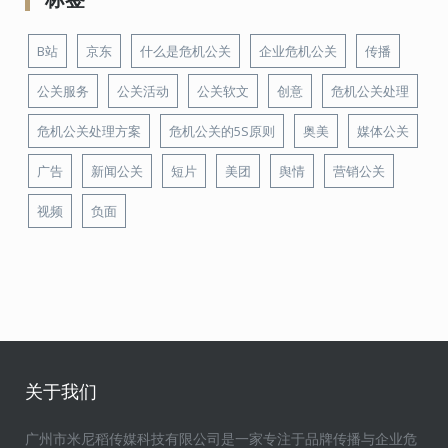
B站
京东
什么是危机公关
企业危机公关
传播
公关服务
公关活动
公关软文
创意
危机公关处理
危机公关处理方案
危机公关的5S原则
奥美
媒体公关
广告
新闻公关
短片
美团
舆情
营销公关
视频
负面
关于我们
广州市米尼稻传媒科技有限公司是一家专注于品牌传播与企业危