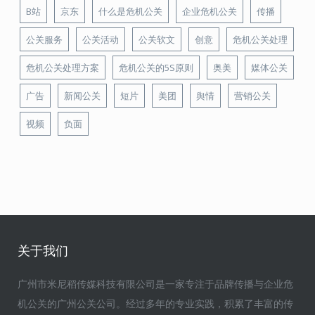
B站
京东
什么是危机公关
企业危机公关
传播
公关服务
公关活动
公关软文
创意
危机公关处理
危机公关处理方案
危机公关的5S原则
奥美
媒体公关
广告
新闻公关
短片
美团
舆情
营销公关
视频
负面
关于我们
广州市米尼稻传媒科技有限公司是一家专注于品牌传播与企业危
机公关的广州公关公司。经过多年的专业实践，积累了丰富的传