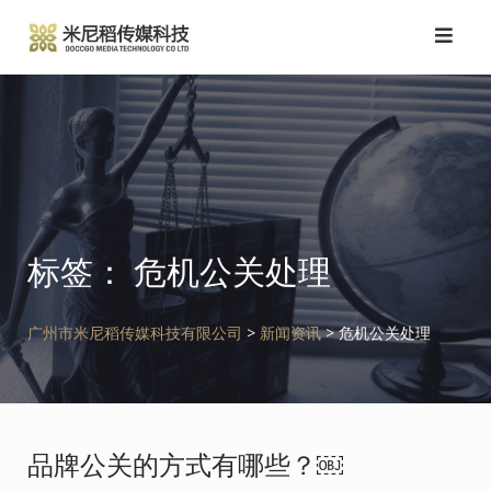
跳
转
到
内
容
标签：
危机公关处理
广州市米尼稻传媒科技有限公司
>
新闻资讯
>
危机公关处理
品牌公关的方式有哪些？￼