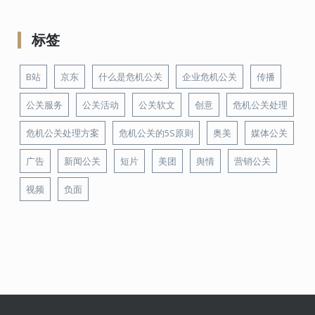
标签
B站
京东
什么是危机公关
企业危机公关
传播
公关服务
公关活动
公关软文
创意
危机公关处理
危机公关处理方案
危机公关的5S原则
奥美
媒体公关
广告
新闻公关
短片
美团
舆情
营销公关
视频
负面