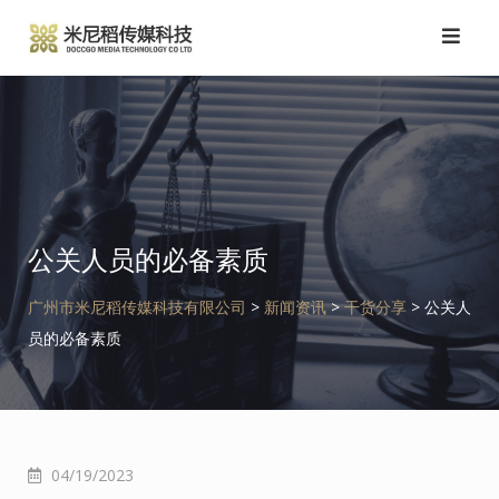
跳
转
到
内
容
公关人员的必备素质
广州市米尼稻传媒科技有限公司
>
新闻资讯
>
干货分享
>
公关人
员的必备素质
04/19/2023