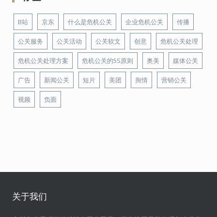
B站
京东
什么是危机公关
企业危机公关
传播
公关服务
公关活动
公关软文
创意
危机公关处理
危机公关处理方案
危机公关的5S原则
奥美
媒体公关
广告
新闻公关
短片
美团
舆情
营销公关
视频
负面
关于我们