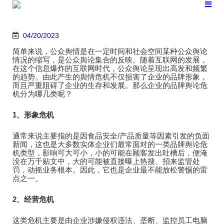
跳
转
到
内
04/20/2023
容
简单来说，公众舆情是在一定时间和社会空间某种公众舆论
情况的缩写，是公众舆论集合的反映。随着互联网的发展，
在这个信息爆炸的互联网时代，公众舆论呈现出高发和频繁
的趋势。由此产生的舆情危机不仅损害了企业的品牌形象，
而且严重阻碍了企业的生存和发展。那么企业的品牌舆论危
机分为哪几类呢？
1、形象危机
通常来说主要指的是因食品安全/产品质量等因素引发的负面
新闻，这也是大多数实体企业们最常面对的一类品牌舆论危
机类型，影响可大可小，小的可能在顾客发出吐槽后，便淹
没在万千贴文中，大的可能被直接曝上热搜、招来监管处
罚，动摇业务根本。因此，它也是企业最不能放松警惕的雷
点之一。
2、经营危机
这类危机主要是由企业涉嫌侵权违法、垄断、监控员工电脑