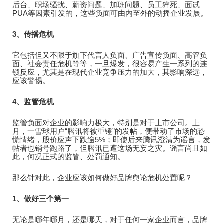
后台、职场骚扰、薪资问题、加班问题、员工猝死、面试
PUA等因素引发的，这些负面可由内至外的动摇企业发展。
3、传播危机
它包括但又不限于旗下代言人负面、广告宣传负面、高管负
面、社会责任危机等等，一旦爆发，很容易产生一系列的连
锁反应，尤其是在现代企业竞争压力的加大，其影响深远，
应该警惕。
4、监管危机
监管负面对企业的影响力极大，特别是对于上市公司。上
月，一雪球用户“腾讯将被重锤”的发帖，便带动了市场的恐
慌情绪，股价应声下跌逾5%；即使后来腾讯澄清为谣言，发
帖者也销号跑路了，但腾讯已遭这场无妄之灾。谣言尚且如
此，何况正式的监管、处罚通知。
那么针对此，企业应该如何做好品牌舆论危机处置呢？
1、做好三个第一
无论是哪年哪月，还是哪天，对于任何一家企业而言，品牌