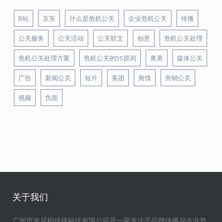
B站
京东
什么是危机公关
企业危机公关
传播
公关服务
公关活动
公关软文
创意
危机公关处理
危机公关处理方案
危机公关的5S原则
奥美
媒体公关
广告
新闻公关
短片
美团
舆情
营销公关
视频
负面
关于我们
广州市米尼稻传媒科技有限公司是一家专注于品牌传播与企业危