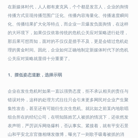
在新媒体时代，人人都有麦克风，个个都是发言人，企业的舆情
传播方式呈现传播范围广泛化、传播内容海量化、传播速度瞬间
化、传播结果扩大化等特点，而企业一旦爆发负面舆情，在这样
的大环境下，如果仅仅依靠传统的危机公关应对策略进行处理，
那后果可想而知，面对的不仅仅是措手不及，更是会错过危机处
理的黄金时间。因此，企业如何正确地制定新媒体时代下的危机
公关应对策略就显得十分重要了。
1
、
摆低姿态道歉，选择示弱
企业在发生危机时如果一直以强势态度，拒不承认相关的责任与
错误对外，这样的处理方式往往只会引来更多网民对企业产生聚
集性攻击，甚至还有可能衍生次生危机。就比如之前某内地歌唱
组合所在的经纪公司，在明知陈姓艺人被抓的情况下，还依然发
表声明，严厉训斥网络爆料，否认事实。紧接着，就有平安石景
山和平安北京官微相继发微博，曝光了一则歌手吸毒被抓的消