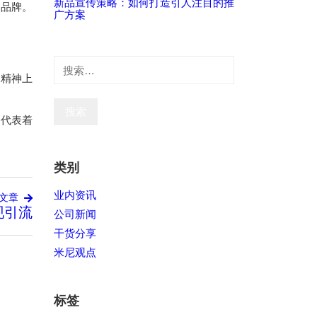
新品宣传策略：如何打造引人注目的推
了品牌。
广方案
搜
索：
过精神上
，代表着
类别
业内资讯
文章
现引流
公司新闻
干货分享
米尼观点
标签