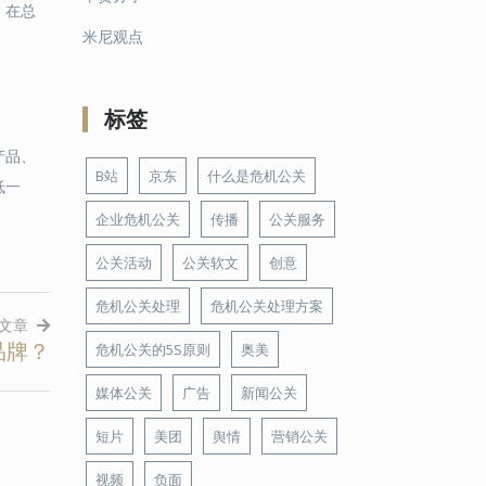
。在总
米尼观点
。
标签
产品、
B站
京东
什么是危机公关
低一
企业危机公关
传播
公关服务
公关活动
公关软文
创意
危机公关处理
危机公关处理方案
文章
品牌？
危机公关的5S原则
奥美
媒体公关
广告
新闻公关
短片
美团
舆情
营销公关
视频
负面