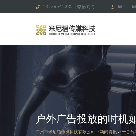
跳
18028541085 |微信同号
周一 - 周
转
到
内
容
户外广告投放的时机
广州市米尼稻传媒科技有限公司
>
新闻资讯
>
干货分