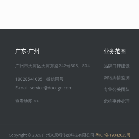
广东-广州
业务范围
广州市天河区天河东路242号803、804
品牌口碑建设
网络舆情监测
18028541085 |微信同号
E-mail:
service@doccgo.com
专业公关团队
查看地图 >>
危机事件处理
Copyright © 2026 广州米尼稻传媒科技有限公司
粤ICP备19042035号