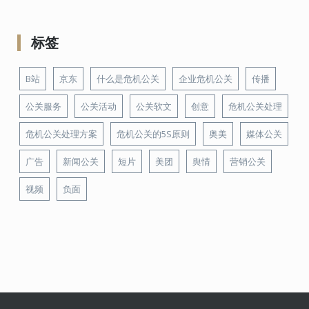
标签
B站
京东
什么是危机公关
企业危机公关
传播
公关服务
公关活动
公关软文
创意
危机公关处理
危机公关处理方案
危机公关的5S原则
奥美
媒体公关
广告
新闻公关
短片
美团
舆情
营销公关
视频
负面