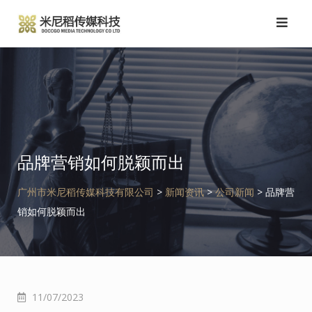
跳
转
到
内
容
品牌营销如何脱颖而出
广州市米尼稻传媒科技有限公司
>
新闻资讯
>
公司新闻
>
品牌营
销如何脱颖而出
11/07/2023