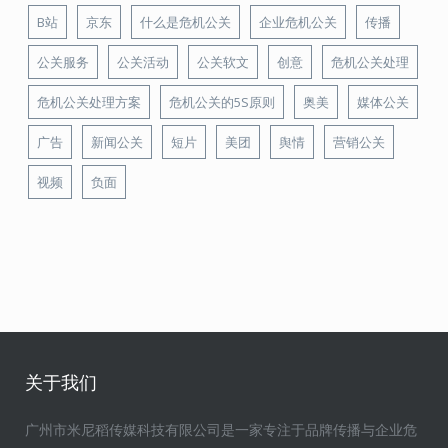
B站
京东
什么是危机公关
企业危机公关
传播
公关服务
公关活动
公关软文
创意
危机公关处理
危机公关处理方案
危机公关的5S原则
奥美
媒体公关
广告
新闻公关
短片
美团
舆情
营销公关
视频
负面
关于我们
广州市米尼稻传媒科技有限公司是一家专注于品牌传播与企业危