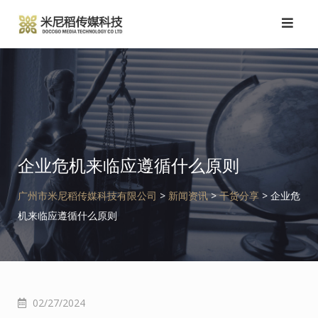
跳
转
到
内
容
企业危机来临应遵循什么原则
广州市米尼稻传媒科技有限公司
>
新闻资讯
>
干货分享
>
企业危
机来临应遵循什么原则
02/27/2024