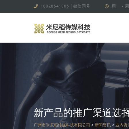
跳
18028541085 |微信同号
周一 - 周
转
到
内
容
新产品的推广渠道选
广州市米尼稻传媒科技有限公司
>
新闻资讯
>
业内资