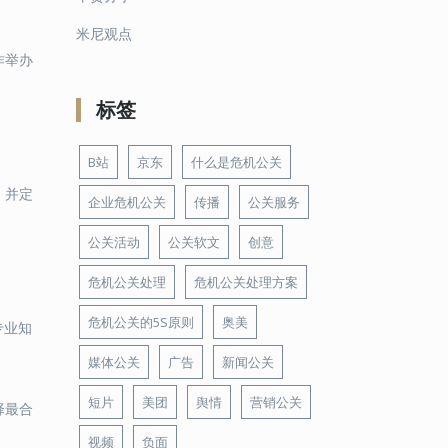
米尼观点
作举办
标签
B站
京东
什么是危机公关
，并定
企业危机公关
传播
公关服务
公关活动
公关软文
创意
危机公关处理
危机公关处理方案
危机公关的5S原则
奥美
专业知
媒体公关
广告
新闻公关
短片
美团
舆情
营销公关
择最合
视频
负面