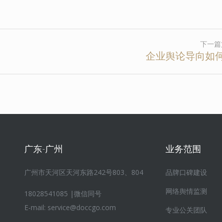
下一篇
企业舆论导向如
广东-广州
业务范围
广州市天河区天河东路242号803、804
品牌口碑建设
网络舆情监测
18028541085 |微信同号
E-mail:
service@doccgo.com
专业公关团队